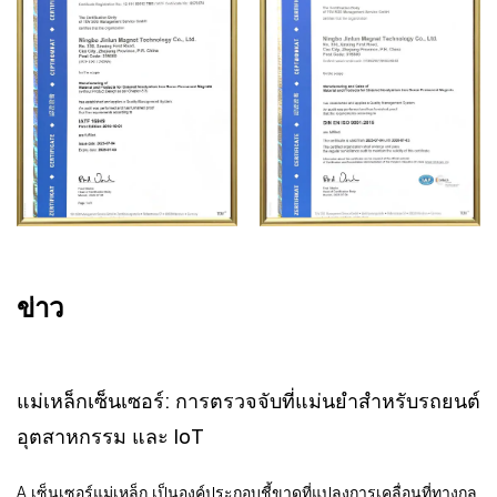
ข่าว
แม่เหล็กเซ็นเซอร์: การตรวจจับที่แม่นยำสำหรับรถยนต์
อุตสาหกรรม และ IoT
A เซ็นเซอร์แม่เหล็ก เป็นองค์ประกอบชี้ขาดที่แปลงการเคลื่อนที่ทางกล