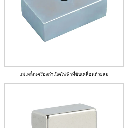
แม่เหล็กเครื่องกำเนิดไฟฟ้าที่ขับเคลื่อนด้วยลม