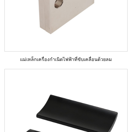
แม่เหล็กเครื่องกำเนิดไฟฟ้าที่ขับเคลื่อนด้วยลม